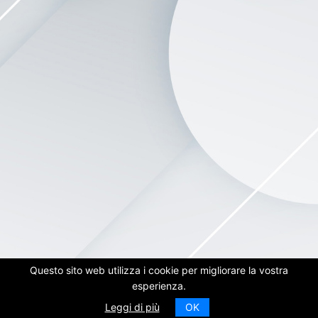
Questo sito web utilizza i cookie per migliorare la vostra
esperienza.
Powered by Incifra Srl
-
Informativa Privacy
Leggi di più
OK